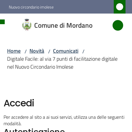
Vai al contenuto
Vai alla navigazione
Vai al footer
Nuovo circondario imolese
Comune
Comune di Mordano
di
Mordano
Home
Novità
Comunicati
/
/
/
Digitale Facile: al via 7 punti di facilitazione digitale
Amministrazione
nel Nuovo Circondario Imolese
Novità
Menu selezionato
Accedi
Servizi
Per accedere al sito a ai suoi servizi, utilizza una delle seguenti
Vivere
modalità.
Autenticazione
Mordano