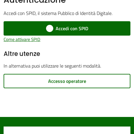
Accedi con SPID, il sistema Pubblico di Identità Digitale.
Accedi con SPID
PNRR
Come attivare SPID
Altre utenze
Servizi
on-
In alternativa puoi utilizzare le seguenti modalità.
line
Accesso operatore
Tutti
gli
argomenti
Seguici