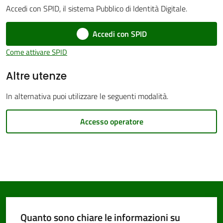
Accedi con SPID, il sistema Pubblico di Identità Digitale.
Accedi con SPID
Come attivare SPID
PNRR
Altre utenze
Servizi
In alternativa puoi utilizzare le seguenti modalità.
on-
line
Accesso operatore
Tutti
gli
argomenti
Quanto sono chiare le informazioni su
Seguici