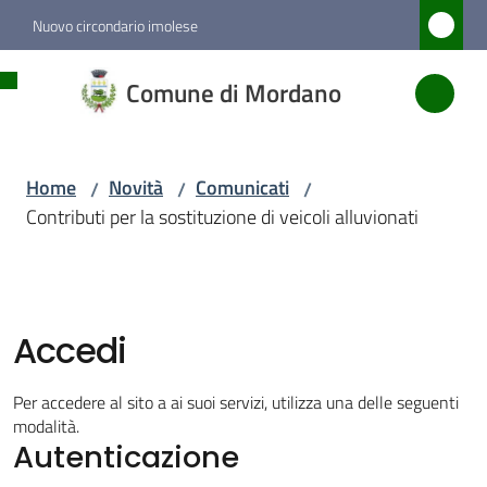
Vai al contenuto
Vai alla navigazione
Vai al footer
Nuovo circondario imolese
Comune
Comune di Mordano
di
Mordano
Home
Novità
Comunicati
/
/
/
Contributi per la sostituzione di veicoli alluvionati
Amministrazione
Novità
Menu selezionato
Accedi
Servizi
Per accedere al sito a ai suoi servizi, utilizza una delle seguenti
modalità.
Autenticazione
Vivere
Mordano