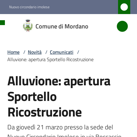
Vai al contenuto
Vai alla navigazione
Vai al footer
Nuovo circondario imolese
Comune
Comune di Mordano
di
Mordano
Home
/
Novità
/
Comunicati
/
Alluvione: apertura Sportello Ricostruzione
Amministrazione
Alluvione: apertura
Salta al contenuto
Novità
Menu selezionato
Sportello
Ricostruzione
Servizi
Vivere
Da giovedì 21 marzo presso la sede del 
Mordano
Nuovo Circondario Imolese in via Boccaccio 