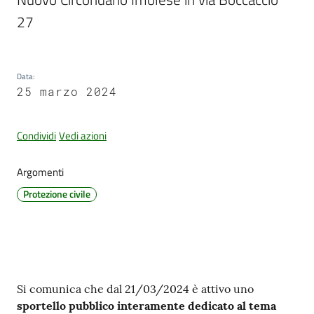
27
PNRR
Data
:
25 marzo 2024
Servizi
on-
Condividi
Vedi azioni
line
Argomenti
Tutti
Protezione civile
gli
argomenti
Seguici
Contenuto
Si comunica che dal 21/03/2024 è attivo uno
su
sportello pubblico interamente dedicato al tema