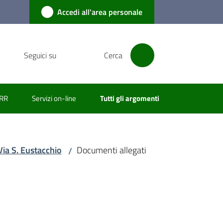
Accedi all'area personale
Seguici su
Cerca
RR
Servizi on-line
Tutti gli argomenti
Via S. Eustacchio
Documenti allegati
/