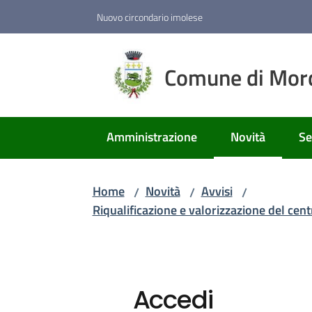
Vai al contenuto
Vai alla navigazione
Vai al footer
Nuovo circondario imolese
Comune di Mor
Amministrazione
Novità
Se
Menu selezion
Home
Novità
Avvisi
/
/
/
Riqualificazione e valorizzazione del cen
Accedi