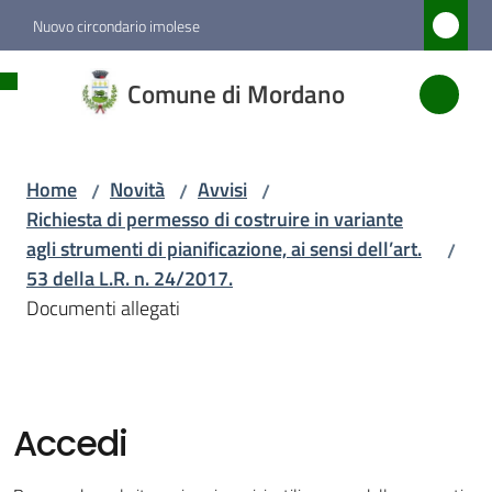
Vai al contenuto
Vai alla navigazione
Vai al footer
Nuovo circondario imolese
Comune
Comune di Mordano
di
Mordano
Home
Novità
Avvisi
/
/
/
Richiesta di permesso di costruire in variante
Amministrazione
agli strumenti di pianificazione, ai sensi dell’art.
/
53 della L.R. n. 24/2017.
Novità
Documenti allegati
Menu selezionato
Servizi
Accedi
Vivere
Mordano