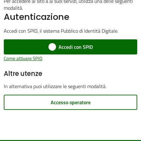
Per accedere al sito a ai suoi servizi, utilizza una delle seguenti
modalità.
Autenticazione
Accedi con SPID, il sistema Pubblico di Identità Digitale.
PNRR
Accedi con SPID
Servizi
Come attivare SPID
on-
Altre utenze
line
In alternativa puoi utilizzare le seguenti modalità.
Tutti
gli
Accesso operatore
argomenti
Seguici