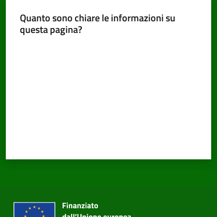
Quanto sono chiare le informazioni su
questa pagina?
Valuta da 1 a 5 stelle
PNRR
Servizi
on-
line
Tutti
gli
argomenti
Seguici
su