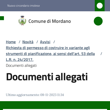
Vai al contenuto
Vai alla navigazione
Vai al footer
Nuovo circondario imolese
Comune
Comune di Mordano
di
Mordano
Home
/
Novità
/
Avvisi
/
Richiesta di permesso di costruire in variante agli
Amministrazione
strumenti di pianificazione, ai sensi dell’art. 53 della
/
L.R. n. 24/2017.
Documenti allegati
Novità
Documenti allegati
Menu selezionato
Servizi
Ultimo aggiornamento
:
08-11-2023 11:34
Vivere
Mordano