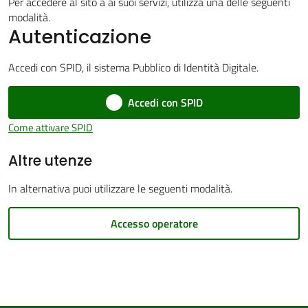
Per accedere al sito a ai suoi servizi, utilizza una delle seguenti
modalità.
Autenticazione
Accedi con SPID, il sistema Pubblico di Identità Digitale.
PNRR
Accedi con SPID
Servizi
Come attivare SPID
on-
Altre utenze
line
In alternativa puoi utilizzare le seguenti modalità.
Tutti
gli
Accesso operatore
argomenti
Seguici