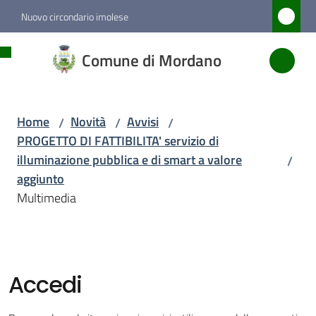
Vai al contenuto
Vai alla navigazione
Vai al footer
Nuovo circondario imolese
Comune
Comune di Mordano
di
Mordano
Home
Novità
Avvisi
/
/
/
PROGETTO DI FATTIBILITA' servizio di
Amministrazione
illuminazione pubblica e di smart a valore
/
aggiunto
Novità
Multimedia
Menu selezionato
Servizi
Accedi
Vivere
Mordano