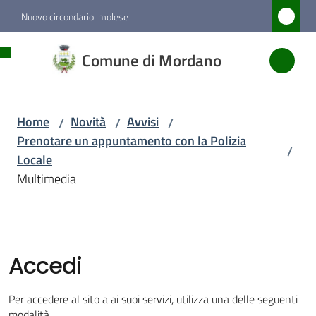
Vai al contenuto
Vai alla navigazione
Vai al footer
Nuovo circondario imolese
Comune
Comune di Mordano
di
Mordano
Home
Novità
Avvisi
/
/
/
Prenotare un appuntamento con la Polizia
/
Amministrazione
Locale
Multimedia
Novità
Menu selezionato
Servizi
Accedi
Vivere
Per accedere al sito a ai suoi servizi, utilizza una delle seguenti
Mordano
modalità.