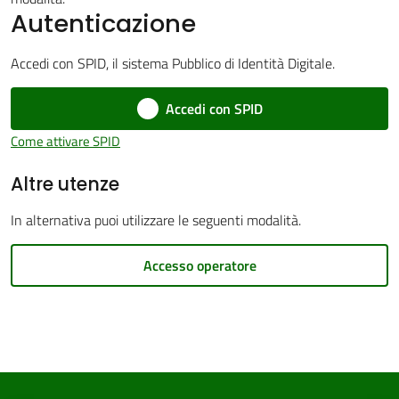
Autenticazione
Accedi con SPID, il sistema Pubblico di Identità Digitale.
Accedi con SPID
PNRR
Come attivare SPID
Servizi
Altre utenze
on-
line
In alternativa puoi utilizzare le seguenti modalità.
Tutti
Accesso operatore
gli
argomenti
Seguici