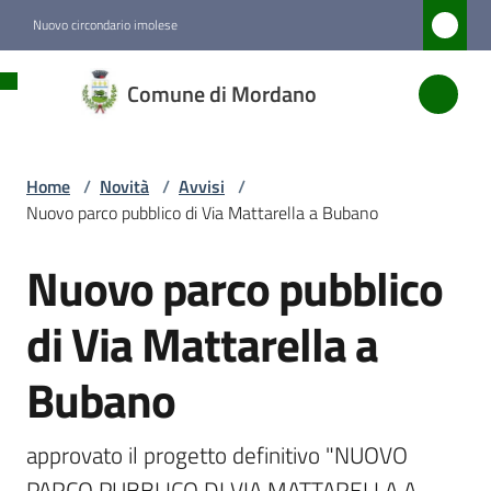
Vai al contenuto
Vai alla navigazione
Vai al footer
Nuovo circondario imolese
Comune
Comune di Mordano
di
Mordano
Home
/
Novità
/
Avvisi
/
Nuovo parco pubblico di Via Mattarella a Bubano
Amministrazione
Nuovo parco pubblico
Salta al contenuto
Novità
Menu selezionato
di Via Mattarella a
Bubano
Servizi
Vivere
approvato il progetto definitivo "NUOVO 
Mordano
PARCO PUBBLICO DI VIA MATTARELLA A 