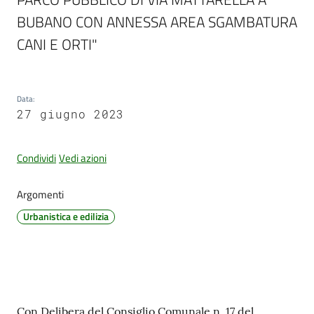
BUBANO CON ANNESSA AREA SGAMBATURA 
CANI E ORTI"
PNRR
Data
:
Servizi
27 giugno 2023
on-
line
Condividi
Vedi azioni
Tutti
Argomenti
gli
argomenti
Urbanistica e edilizia
Seguici
su
Contenuto
Con Delibera del Consiglio Comunale n. 17 del