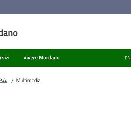
dano
rvizi
Vivere Mordano
PN
ato
.A.
Multimedia
/