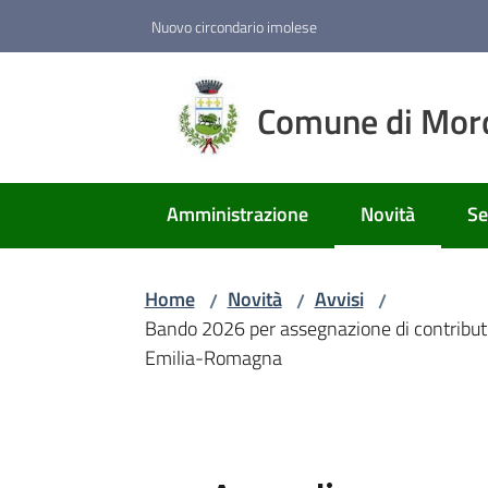
Vai al contenuto
Vai alla navigazione
Vai al footer
Nuovo circondario imolese
Comune di Mor
Amministrazione
Novità
Se
Menu selezion
Home
Novità
Avvisi
/
/
/
Bando 2026 per assegnazione di contributi 
Emilia-Romagna