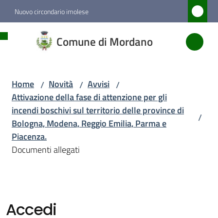
Vai al contenuto
Vai alla navigazione
Vai al footer
Nuovo circondario imolese
Comune
Comune di Mordano
di
Mordano
Home
Novità
Avvisi
/
/
/
Attivazione della fase di attenzione per gli
Amministrazione
incendi boschivi sul territorio delle province di
/
Bologna, Modena, Reggio Emilia, Parma e
Novità
Piacenza.
Menu selezionato
Documenti allegati
Servizi
Vivere
Accedi
Mordano