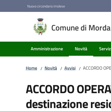
Vai al contenuto
Vai alla navigazione
Vai al footer
Nuovo circondario imolese
Comune di Mord
Amministrazione
Novità
Serviz
Menu selezionato
Home
Novità
Avvisi
ACCORDO OPERAT
/
/
/
Salta al contenuto
ACCORDO OPERAT
destinazione resid