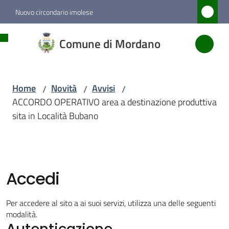
Vai al contenuto
Vai alla navigazione
Vai al footer
Nuovo circondario imolese
Comune
Comune di Mordano
di
Mordano
Home
Novità
Avvisi
/
/
/
ACCORDO OPERATIVO area a destinazione produttiva
Amministrazione
sita in Località Bubano
Novità
Menu selezionato
Accedi
Servizi
Per accedere al sito a ai suoi servizi, utilizza una delle seguenti
Vivere
modalità.
Autenticazione
Mordano