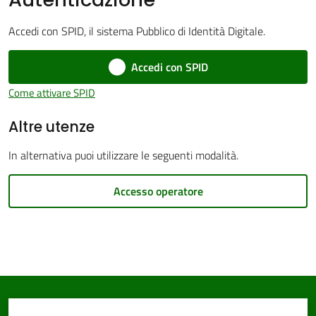
Accedi con SPID, il sistema Pubblico di Identità Digitale.
Accedi con SPID
PNRR
Come attivare SPID
Altre utenze
Servizi
on-
In alternativa puoi utilizzare le seguenti modalità.
line
Accesso operatore
Tutti
gli
argomenti
Seguici