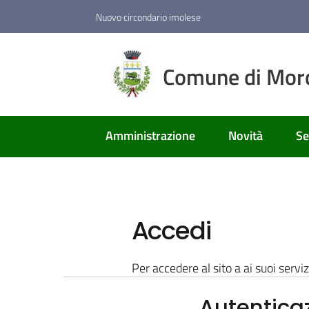
Vai al contenuto
Vai alla navigazione
Vai al footer
Nuovo circondario imolese
Comune di Mor
Amministrazione
Novità
Se
Accedi
Per accedere al sito a ai suoi serviz
Autentica