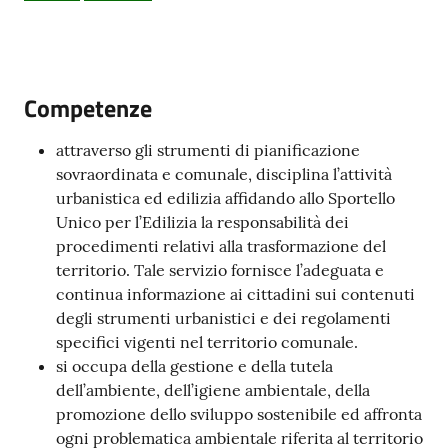
Mordano
Competenze
PNRR
attraverso gli strumenti di pianificazione
sovraordinata e comunale, disciplina l’attività
Servizi
urbanistica ed edilizia affidando allo Sportello
on-
Unico per l’Edilizia la responsabilità dei
line
procedimenti relativi alla trasformazione del
territorio. Tale servizio fornisce l’adeguata e
Tutti
continua informazione ai cittadini sui contenuti
gli
degli strumenti urbanistici e dei regolamenti
argomenti
specifici vigenti nel territorio comunale.
si occupa della gestione e della tutela
dell’ambiente, dell’igiene ambientale, della
promozione dello sviluppo sostenibile ed affronta
Seguici
ogni problematica ambientale riferita al territorio
su