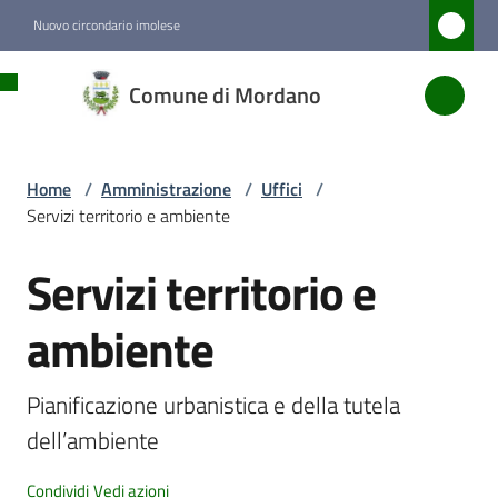
Vai al contenuto
Vai alla navigazione
Vai al footer
Nuovo circondario imolese
Comune
Comune di Mordano
di
Mordano
Home
/
Amministrazione
/
Uffici
/
Servizi territorio e ambiente
Amministrazione
Menu selezionato
Servizi territorio e
Salta al contenuto
Novità
ambiente
Servizi
Pianificazione urbanistica e della tutela 
Menu selezionato
dell’ambiente
Vivere
Condividi
Vedi azioni