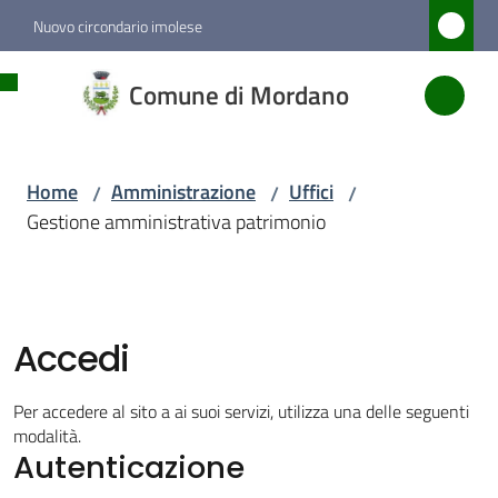
Vai al contenuto
Vai alla navigazione
Vai al footer
Nuovo circondario imolese
Comune
Comune di Mordano
di
Mordano
Home
Amministrazione
Uffici
/
/
/
Gestione amministrativa patrimonio
Amministrazione
Menu selezionato
Novità
Accedi
Servizi
Per accedere al sito a ai suoi servizi, utilizza una delle seguenti
modalità.
Autenticazione
Vivere
Mordano