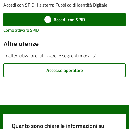
Accedi con SPID, il sistema Pubblico di Identità Digitale.
Accedi con SPID
Come attivare SPID
PNRR
Altre utenze
Servizi
In alternativa puoi utilizzare le seguenti modalità.
on-
line
Accesso operatore
Tutti
gli
argomenti
Quanto sono chiare le informazioni su
Seguici