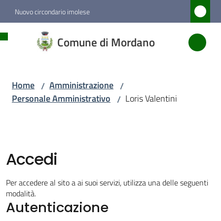
Vai al contenuto
Vai alla navigazione
Vai al footer
Nuovo circondario imolese
Comune
Comune di Mordano
di
Mordano
Home
Amministrazione
/
/
Personale Amministrativo
Loris Valentini
/
Amministrazione
Menu selezionato
Novità
Accedi
Servizi
Per accedere al sito a ai suoi servizi, utilizza una delle seguenti
modalità.
Autenticazione
Vivere
Mordano