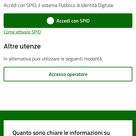
Accedi con SPID, il sistema Pubblico di Identità Digitale.
Accedi con SPID
Come attivare SPID
PNRR
Altre utenze
Servizi
In alternativa puoi utilizzare le seguenti modalità.
on-
line
Accesso operatore
Tutti
gli
argomenti
Quanto sono chiare le informazioni su
Seguici