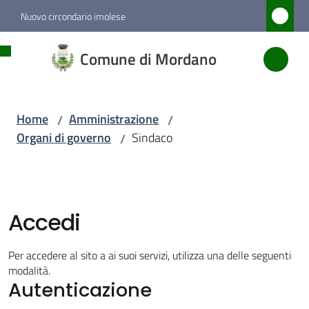
Vai al contenuto
Vai alla navigazione
Vai al footer
Nuovo circondario imolese
Comune
Comune di Mordano
di
Mordano
Home
Amministrazione
/
/
Organi di governo
Sindaco
/
Amministrazione
Menu selezionato
Novità
Accedi
Servizi
Per accedere al sito a ai suoi servizi, utilizza una delle seguenti
modalità.
Autenticazione
Vivere
Mordano