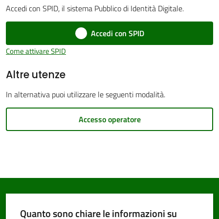
Accedi con SPID, il sistema Pubblico di Identità Digitale.
Accedi con SPID
Come attivare SPID
PNRR
Altre utenze
Servizi
In alternativa puoi utilizzare le seguenti modalità.
on-
line
Accesso operatore
Tutti
gli
argomenti
Quanto sono chiare le informazioni su
Seguici