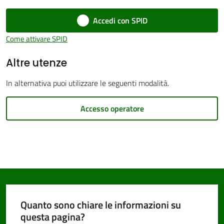
Accedi con SPID
Come attivare SPID
Altre utenze
PNRR
In alternativa puoi utilizzare le seguenti modalità.
Servizi
on-
Accesso operatore
line
Tutti
gli
argomenti
Quanto sono chiare le informazioni su
questa pagina?
Seguici