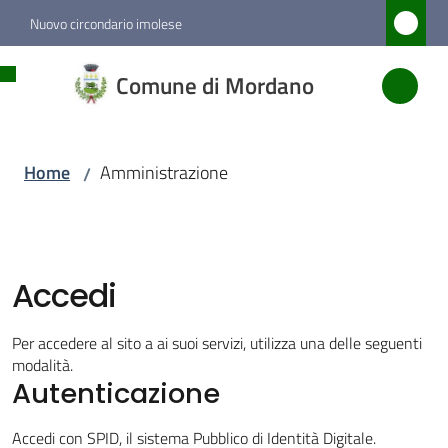
Vai al contenuto
Vai alla navigazione
Vai al footer
Nuovo circondario imolese
Comune
Comune di Mordano
di
Mordano
Home
Amministrazione
/
Amministrazione
Menu selezionato
Accedi
Novità
Per accedere al sito a ai suoi servizi, utilizza una delle seguenti
Servizi
modalità.
Autenticazione
Vivere
Accedi con SPID, il sistema Pubblico di Identità Digitale.
Mordano