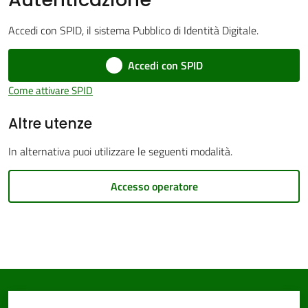
Accedi con SPID, il sistema Pubblico di Identità Digitale.
Accedi con SPID
PNRR
Come attivare SPID
Altre utenze
Servizi
on-
In alternativa puoi utilizzare le seguenti modalità.
line
Accesso operatore
Tutti
gli
argomenti
Seguici