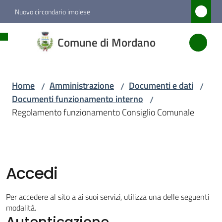
Vai al contenuto
Vai alla navigazione
Vai al footer
Nuovo circondario imolese
Comune
Comune di Mordano
di
Mordano
Home
Amministrazione
Documenti e dati
/
/
/
Documenti funzionamento interno
/
Amministrazione
Regolamento funzionamento Consiglio Comunale
Menu selezionato
Novità
Accedi
Servizi
Per accedere al sito a ai suoi servizi, utilizza una delle seguenti
Vivere
modalità.
Autenticazione
Mordano