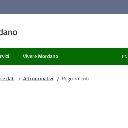
dano
rvizi
Vivere Mordano
PN
 e dati
Atti normativi
Regolamenti
/
/