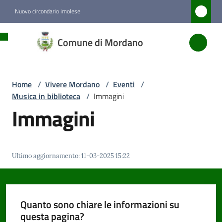
Vai al contenuto
Vai alla navigazione
Vai al footer
Nuovo circondario imolese
Comune
Comune di Mordano
di
Mordano
Home
/
Vivere Mordano
/
Eventi
/
Musica in biblioteca
/
Immagini
Amministrazione
Immagini
Novità
Ultimo aggiornamento
:
11-03-2025 15:22
Servizi
Vivere
Mordano
Quanto sono chiare le informazioni su
Menu selezionato
questa pagina?