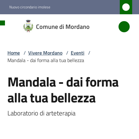
Vai al contenuto
Vai alla navigazione
Vai al footer
Nuovo circondario imolese
Comune
Comune di Mordano
di
Mordano
Home
/
Vivere Mordano
/
Eventi
/
Mandala - dai forma alla tua bellezza
Amministrazione
Mandala - dai forma
Salta al contenuto
Novità
alla tua bellezza
Servizi
Laboratorio di arteterapia
Vivere
Mordano
Menu selezionato