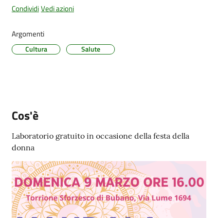
Condividi
Vedi azioni
Argomenti
Cultura
Salute
PNRR
Servizi
on-
line
Cos'è
Tutti
Laboratorio gratuito in occasione della festa della
gli
donna
argomenti
Seguici
su