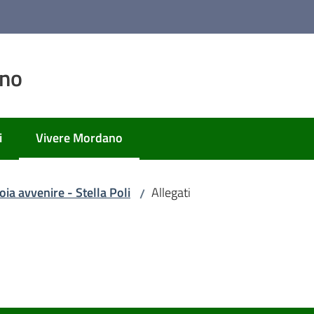
ano
i
Vivere Mordano
Menu selezionato
oia avvenire - Stella Poli
Allegati
/