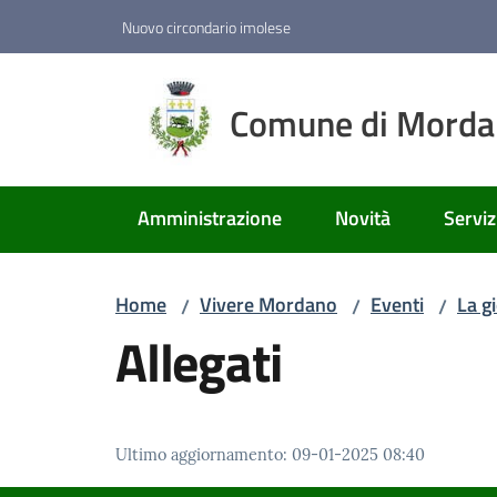
Vai al contenuto
Vai alla navigazione
Vai al footer
Nuovo circondario imolese
Comune di Mord
Amministrazione
Novità
Serviz
Home
Vivere Mordano
Eventi
La gi
/
/
/
Allegati
Ultimo aggiornamento
:
09-01-2025 08:40