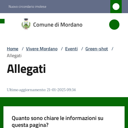
Vai al contenuto
Vai alla navigazione
Vai al footer
Nuovo circondario imolese
Comune
Comune di Mordano
di
Mordano
Home
/
Vivere Mordano
/
Eventi
/
Green-shot
/
Allegati
Amministrazione
Allegati
Novità
Ultimo aggiornamento
:
21-01-2025 09:34
Servizi
Vivere
Mordano
Quanto sono chiare le informazioni su
Menu selezionato
questa pagina?