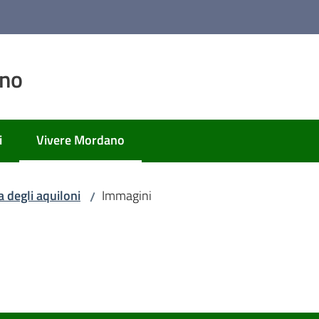
ano
i
Vivere Mordano
Menu selezionato
a degli aquiloni
Immagini
/