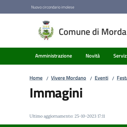
Vai al contenuto
Vai alla navigazione
Vai al footer
Nuovo circondario imolese
Comune di Mord
Amministrazione
Novità
Serviz
Home
Vivere Mordano
Eventi
Fest
/
/
/
Immagini
Ultimo aggiornamento
:
25-10-2023 17:11