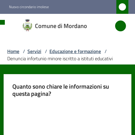
Vai al contenuto
Vai alla navigazione
Vai al footer
Nuovo circondario imolese
Comune
Comune di Mordano
di
Mordano
Home
/
Servizi
/
Educazione e formazione
/
Denuncia infortunio minore iscritto a istituti educativi
Amministrazione
Novità
Quanto sono chiare le informazioni su
questa pagina?
Servizi
Menu selezionato
Valuta da 1 a 5 stelle
Vivere
Mordano