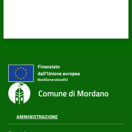
PNRR
Servizi
on-
line
Tutti
gli
Comune di Mordano
argomenti
AMMINISTRAZIONE
Seguici
su