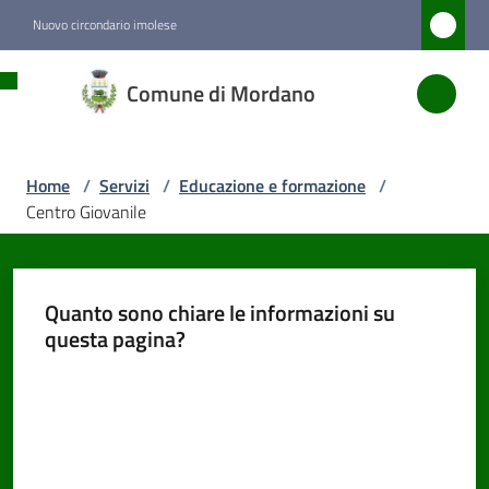
Vai al contenuto
Vai alla navigazione
Vai al footer
Nuovo circondario imolese
Comune
Comune di Mordano
di
Mordano
Home
/
Servizi
/
Educazione e formazione
/
Centro Giovanile
Amministrazione
Novità
Quanto sono chiare le informazioni su
questa pagina?
Servizi
Menu selezionato
Valuta da 1 a 5 stelle
Vivere
Mordano