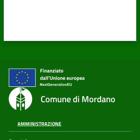
PNRR
Servizi
on-
line
Tutti
gli
Comune di Mordano
argomenti
AMMINISTRAZIONE
Seguici
su