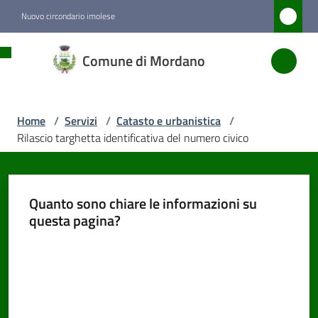
Vai al contenuto
Vai alla navigazione
Vai al footer
Nuovo circondario imolese
Comune
Comune di Mordano
di
Mordano
Home
/
Servizi
/
Catasto e urbanistica
/
Rilascio targhetta identificativa del numero civico
Amministrazione
Novità
Quanto sono chiare le informazioni su
questa pagina?
Servizi
Menu selezionato
Valuta da 1 a 5 stelle
Vivere
Mordano