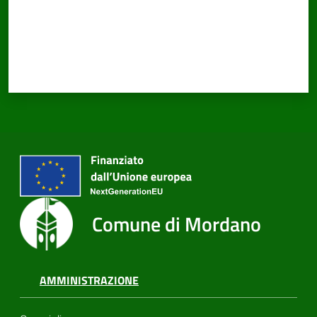
PNRR
Servizi
on-
line
Tutti
gli
Comune di Mordano
argomenti
AMMINISTRAZIONE
Seguici
su