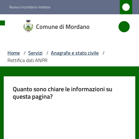
Vai al contenuto
Vai alla navigazione
Vai al footer
Nuovo circondario imolese
Comune
Comune di Mordano
di
Mordano
Home
/
Servizi
/
Anagrafe e stato civile
/
Rettifica dati ANPR
Amministrazione
Novità
Quanto sono chiare le informazioni su
questa pagina?
Servizi
Menu selezionato
Valuta da 1 a 5 stelle
Vivere
Mordano