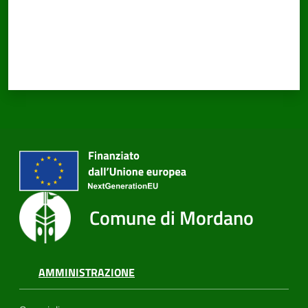
PNRR
Servizi
on-
line
Tutti
gli
Comune di Mordano
argomenti
AMMINISTRAZIONE
Seguici
su