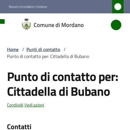
Vai al contenuto
Vai alla navigazione
Vai al footer
Nuovo circondario imolese
Comune
Comune di Mordano
di
Mordano
Home
/
Punti di contatto
/
Punto di contatto per: Cittadella di Bubano
Amministrazione
Punto di contatto per:
Salta al contenuto
Novità
Cittadella di Bubano
Servizi
Condividi
Vedi azioni
Vivere
Mordano
Contatti