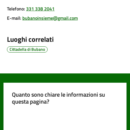
Telefono
:
331 338 2041
E-mail
:
bubanoinsieme@gmail.com
PNRR
Luoghi correlati
Servizi
on-
Cittadella di Bubano
line
Tutti
gli
argomenti
Quanto sono chiare le informazioni su
questa pagina?
Seguici
Valuta da 1 a 5 stelle
su