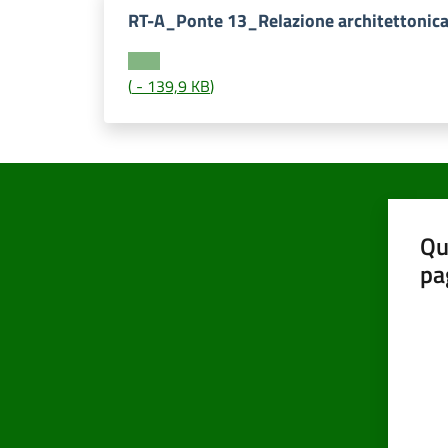
RT-A_Ponte 13_Relazione architettonic
(
-
139,9 KB
)
Qu
pa
Valut