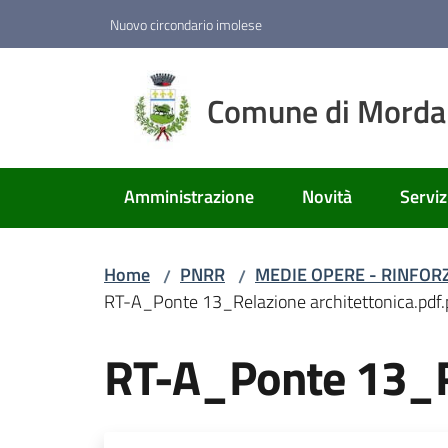
Vai al contenuto
Vai alla navigazione
Vai al footer
Nuovo circondario imolese
Comune di Mord
Amministrazione
Novità
Serviz
Home
PNRR
MEDIE OPERE - RINFOR
/
/
RT-A_Ponte 13_Relazione architettonica.pdf
RT-A_Ponte 13_Re