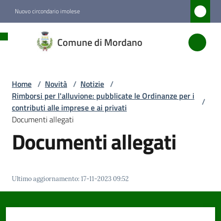
Vai al contenuto
Vai alla navigazione
Vai al footer
Nuovo circondario imolese
Comune
Comune di Mordano
di
Mordano
Home
/
Novità
/
Notizie
/
Rimborsi per l'alluvione: pubblicate le Ordinanze per i
/
Amministrazione
contributi alle imprese e ai privati
Documenti allegati
Documenti allegati
Novità
Menu selezionato
Servizi
Ultimo aggiornamento
:
17-11-2023 09:52
Vivere
Mordano