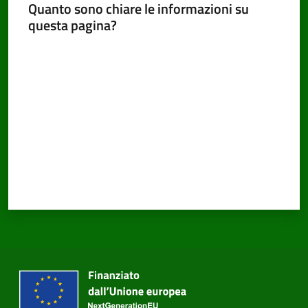
Quanto sono chiare le informazioni su
questa pagina?
Valuta da 1 a 5 stelle
PNRR
Servizi
on-
line
Tutti
gli
argomenti
Seguici
su