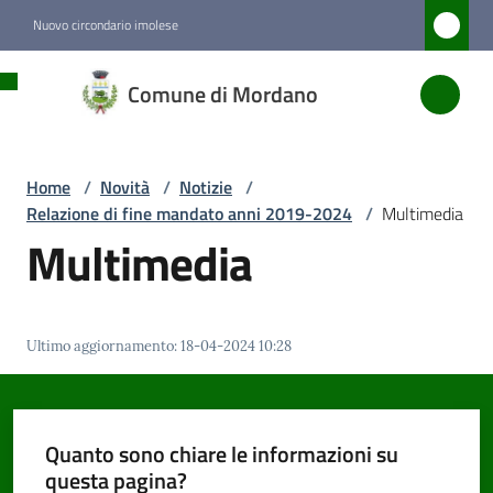
Vai al contenuto
Vai alla navigazione
Vai al footer
Nuovo circondario imolese
Comune
Comune di Mordano
di
Mordano
Home
/
Novità
/
Notizie
/
Relazione di fine mandato anni 2019-2024
/
Multimedia
Amministrazione
Multimedia
Novità
Menu selezionato
Ultimo aggiornamento
:
18-04-2024 10:28
Servizi
Vivere
Quanto sono chiare le informazioni su
Mordano
questa pagina?