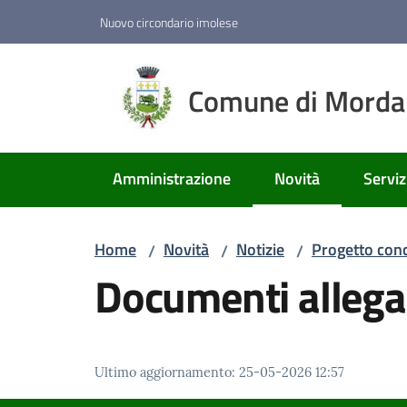
Vai al contenuto
Vai alla navigazione
Vai al footer
Nuovo circondario imolese
Comune di Mord
Amministrazione
Novità
Serviz
Menu selezionato
Home
Novità
Notizie
Progetto conc
/
/
/
Documenti allega
Ultimo aggiornamento
:
25-05-2026 12:57