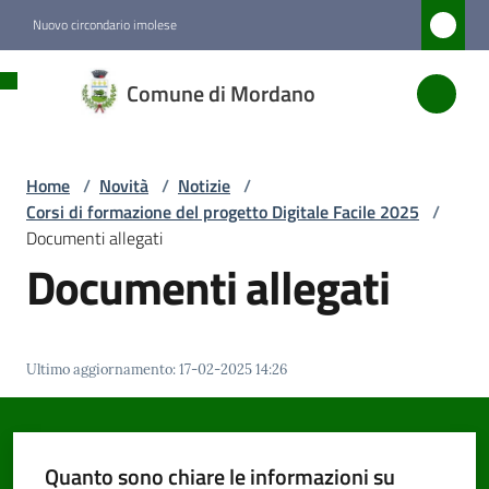
Vai al contenuto
Vai alla navigazione
Vai al footer
Nuovo circondario imolese
Comune
Comune di Mordano
di
Mordano
Home
/
Novità
/
Notizie
/
Corsi di formazione del progetto Digitale Facile 2025
/
Amministrazione
Documenti allegati
Documenti allegati
Novità
Menu selezionato
Ultimo aggiornamento
:
17-02-2025 14:26
Servizi
Vivere
Mordano
Quanto sono chiare le informazioni su