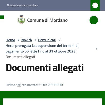
Vai al contenuto
Vai alla navigazione
Vai al footer
Nuovo circondario imolese
Comune
Comune di Mordano
di
Mordano
Home
/
Novità
/
Comunicati
/
Hera: prorogata la sospensione dei termini di
/
Amministrazione
pagamento bollette fino al 31 ottobre 2023
Documenti allegati
Documenti allegati
Novità
Menu selezionato
Servizi
Ultimo aggiornamento
:
24-09-2024 10:40
Vivere
Mordano