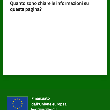
Quanto sono chiare le informazioni su
questa pagina?
Valuta da 1 a 5 stelle
PNRR
Servizi
on-
line
Tutti
gli
argomenti
Seguici
su