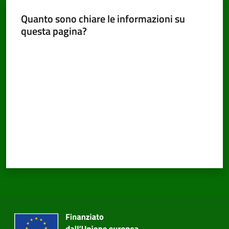
Quanto sono chiare le informazioni su
questa pagina?
Valuta da 1 a 5 stelle
PNRR
Servizi
on-
line
Tutti
gli
argomenti
Seguici
su