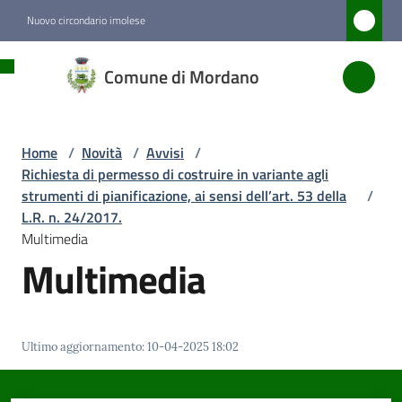
Vai al contenuto
Vai alla navigazione
Vai al footer
Nuovo circondario imolese
Comune
Comune di Mordano
di
Mordano
Home
/
Novità
/
Avvisi
/
Richiesta di permesso di costruire in variante agli
Amministrazione
strumenti di pianificazione, ai sensi dell’art. 53 della
/
L.R. n. 24/2017.
Multimedia
Novità
Multimedia
Menu selezionato
Servizi
Ultimo aggiornamento
:
10-04-2025 18:02
Vivere
Mordano