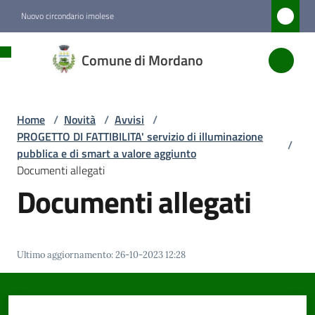
Vai al contenuto
Vai alla navigazione
Vai al footer
Nuovo circondario imolese
Comune
Comune di Mordano
di
Mordano
Home
/
Novità
/
Avvisi
/
PROGETTO DI FATTIBILITA' servizio di illuminazione
/
Amministrazione
pubblica e di smart a valore aggiunto
Documenti allegati
Documenti allegati
Novità
Menu selezionato
Servizi
Ultimo aggiornamento
:
26-10-2023 12:28
Vivere
Mordano