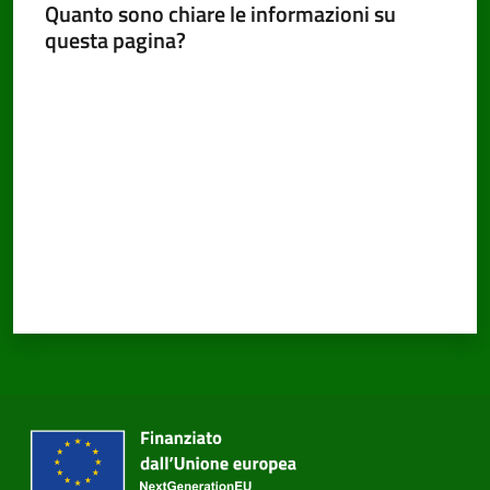
Quanto sono chiare le informazioni su
questa pagina?
Valuta da 1 a 5 stelle
PNRR
Servizi
on-
line
Tutti
gli
argomenti
Seguici
su