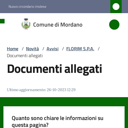
Vai al contenuto
Vai alla navigazione
Vai al footer
Nuovo circondario imolese
Comune
Comune di Mordano
di
Mordano
Home
/
Novità
/
Avvisi
/
FLORIM S.P.A.
/
Documenti allegati
Amministrazione
Documenti allegati
Novità
Menu selezionato
Ultimo aggiornamento
:
26-10-2023 12:29
Servizi
Vivere
Quanto sono chiare le informazioni su
Mordano
questa pagina?