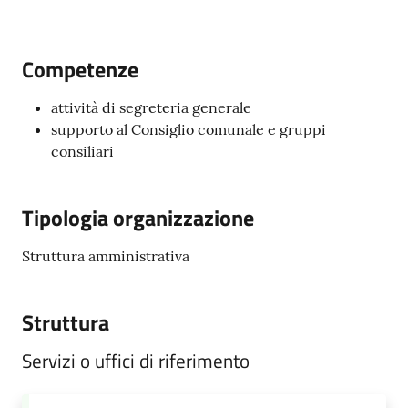
Competenze
PNRR
attività di segreteria generale
supporto al Consiglio comunale e gruppi
Servizi
consiliari
on-
line
Tipologia organizzazione
Tutti
Struttura amministrativa
gli
argomenti
Struttura
Servizi o uffici di riferimento
Seguici
su