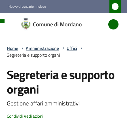
Vai al contenuto
Vai alla navigazione
Vai al footer
Nuovo circondario imolese
Comune
Comune di Mordano
di
Mordano
Home
/
Amministrazione
/
Uffici
/
Segreteria e supporto organi
Amministrazione
Menu selezionato
Segreteria e supporto
Salta al contenuto
Novità
organi
Servizi
Gestione affari amministrativi
Vivere
Condividi
Vedi azioni
Mordano