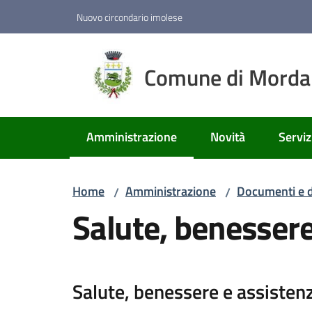
Vai al contenuto
Vai alla navigazione
Vai al footer
Nuovo circondario imolese
Comune di Mord
Amministrazione
Novità
Serviz
Menu selezionato
Home
Amministrazione
Documenti e d
/
/
Salute, benessere
Salute, benessere e assisten