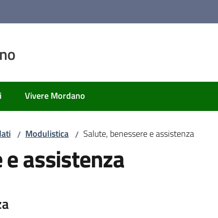
ano
i
Vivere Mordano
ati
Modulistica
Salute, benessere e assistenza
/
/
 e assistenza
za