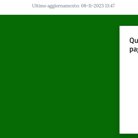
Ultimo aggiornamento
:
08-11-2023 13:47
Qu
pa
Valut