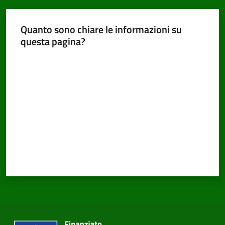
Quanto sono chiare le informazioni su
questa pagina?
PNRR
Valuta da 1 a 5 stelle
Servizi
on-
line
Tutti
gli
argomenti
Seguici
su