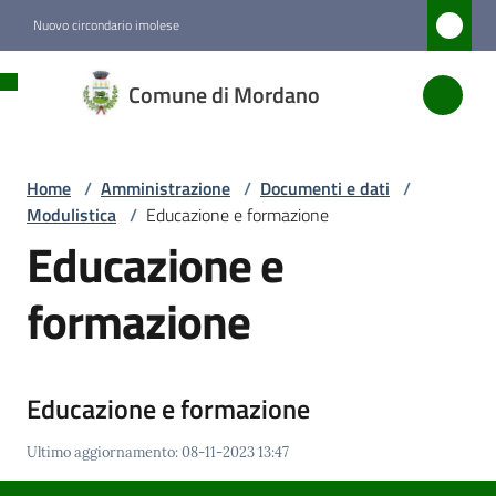
Vai al contenuto
Vai alla navigazione
Vai al footer
Nuovo circondario imolese
Comune
Comune di Mordano
di
Mordano
Home
/
Amministrazione
/
Documenti e dati
/
Modulistica
/
Educazione e formazione
Amministrazione
Educazione e
Menu selezionato
formazione
Novità
Servizi
Educazione e formazione
Vivere
Ultimo aggiornamento
:
08-11-2023 13:47
Mordano