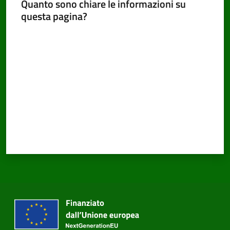
Quanto sono chiare le informazioni su
questa pagina?
Valuta da 1 a 5 stelle
PNRR
Servizi
on-
line
Tutti
gli
argomenti
Seguici
su