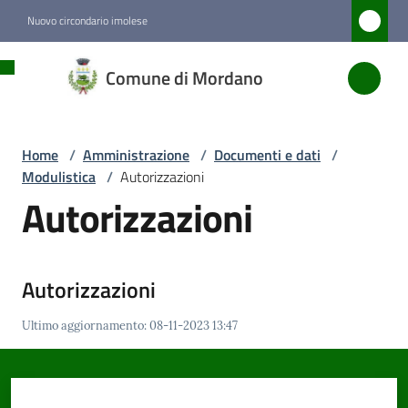
Vai al contenuto
Vai alla navigazione
Vai al footer
Nuovo circondario imolese
Comune
Comune di Mordano
di
Mordano
Home
/
Amministrazione
/
Documenti e dati
/
Modulistica
/
Autorizzazioni
Amministrazione
Autorizzazioni
Menu selezionato
Novità
Autorizzazioni
Servizi
Ultimo aggiornamento
:
08-11-2023 13:47
Vivere
Mordano