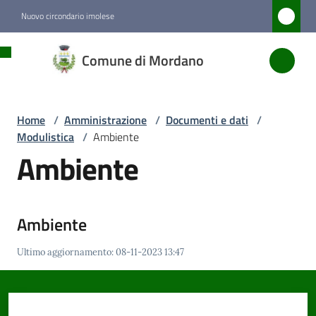
Vai al contenuto
Vai alla navigazione
Vai al footer
Nuovo circondario imolese
Comune
Comune di Mordano
di
Mordano
Home
/
Amministrazione
/
Documenti e dati
/
Modulistica
/
Ambiente
Amministrazione
Ambiente
Menu selezionato
Novità
Ambiente
Servizi
Ultimo aggiornamento
:
08-11-2023 13:47
Vivere
Mordano