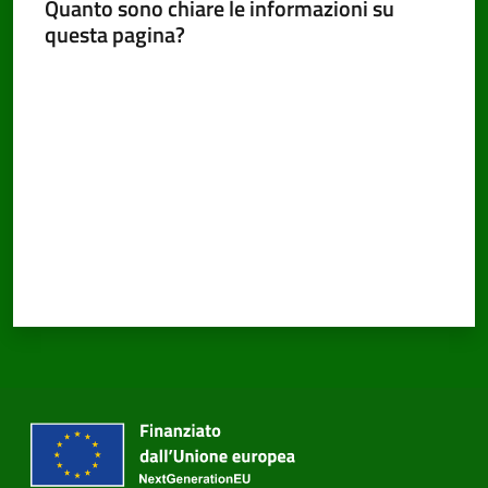
Quanto sono chiare le informazioni su
questa pagina?
Valuta da 1 a 5 stelle
PNRR
Servizi
on-
line
Tutti
gli
argomenti
Seguici
su