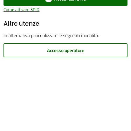
Come attivare SPID
Altre utenze
In alternativa puoi utilizzare le seguenti modalità.
PNRR
Accesso operatore
Servizi
on-
line
Tutti
gli
argomenti
Seguici