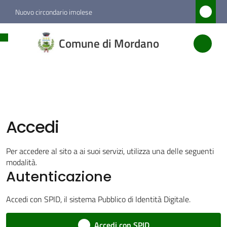
Vai al contenuto
Vai alla navigazione
Vai al footer
Nuovo circondario imolese
Comune
Comune di Mordano
di
Mordano
Amministrazione
Accedi
Novità
Per accedere al sito a ai suoi servizi, utilizza una delle seguenti
Menu selezionato
modalità.
Autenticazione
Servizi
Accedi con SPID, il sistema Pubblico di Identità Digitale.
Vivere
Mordano
Accedi con SPID