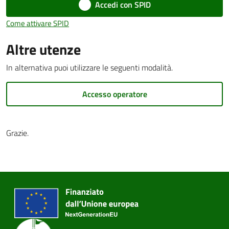
Accedi con SPID
Come attivare SPID
Altre utenze
PNRR
In alternativa puoi utilizzare le seguenti modalità.
Servizi
on-
Accesso operatore
line
Grazie.
Tutti
gli
argomenti
Seguici
su