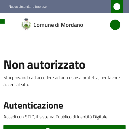
Vai al contenuto
Vai alla navigazione
Vai al footer
Nuovo circondario imolese
Comune
Comune di Mordano
di
Mordano
Non autorizzato
Amministrazione
Stai provando ad accedere ad una risorsa protetta, per favore
Novità
accedi al sito.
Servizi
Autenticazione
Vivere
Mordano
Accedi con SPID, il sistema Pubblico di Identità Digitale.
Menu selezionato