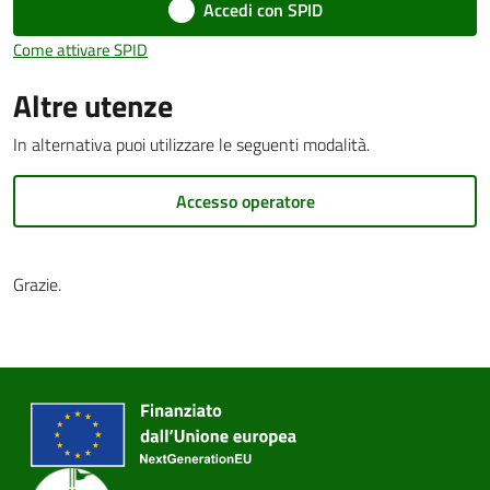
Accedi con SPID
Come attivare SPID
Altre utenze
PNRR
In alternativa puoi utilizzare le seguenti modalità.
Servizi
on-
Accesso operatore
line
Grazie.
Tutti
gli
argomenti
Seguici
su