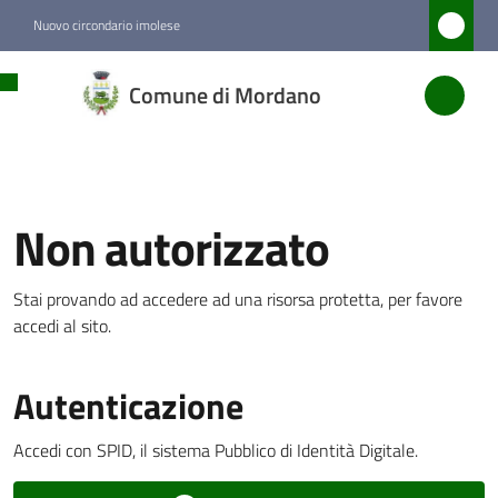
Vai al contenuto
Vai alla navigazione
Vai al footer
Nuovo circondario imolese
Comune
Comune di Mordano
di
Mordano
Non autorizzato
Amministrazione
Stai provando ad accedere ad una risorsa protetta, per favore
Novità
accedi al sito.
Servizi
Autenticazione
Vivere
Mordano
Accedi con SPID, il sistema Pubblico di Identità Digitale.
Menu selezionato