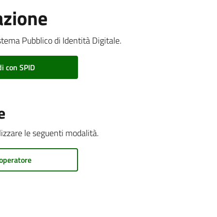
azione
stema Pubblico di Identità Digitale.
i con SPID
e
ilizzare le seguenti modalità.
operatore