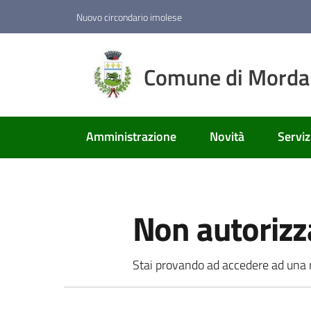
Vai al contenuto
Vai alla navigazione
Vai al footer
Nuovo circondario imolese
Comune di Mord
Amministrazione
Novità
Serviz
Non autorizz
Stai provando ad accedere ad una ri