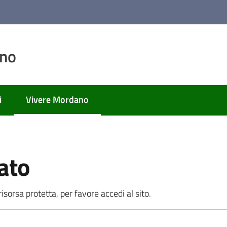
ano
i
Vivere Mordano
Menu selezionato
ato
sorsa protetta, per favore accedi al sito.